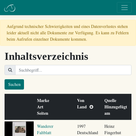
Aufgrund technischer Schwierigkeiten und eines Datenverlustes stehen
leider aktuell nicht alle Dokumente zur Verfügung. Es kann zu Fehlern
beim Aufrufen einzelner Dokumente kommen.
Inhaltsverzeichnis
Suchen
Marke
Von
Quelle
Art
Land
Hinzugefügt
Seiten
am
Wanderer
1997
Heinz
Faltblatt
Deutschland
Fingerhut