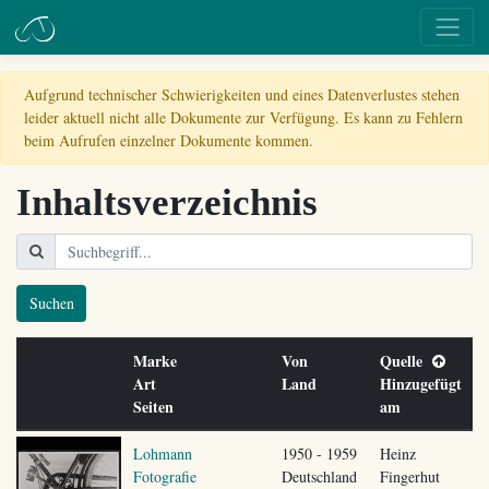
Aufgrund technischer Schwierigkeiten und eines Datenverlustes stehen
leider aktuell nicht alle Dokumente zur Verfügung. Es kann zu Fehlern
beim Aufrufen einzelner Dokumente kommen.
Inhaltsverzeichnis
Suchen
Marke
Von
Quelle
Art
Land
Hinzugefügt
Seiten
am
Lohmann
1950 - 1959
Heinz
Fotografie
Deutschland
Fingerhut