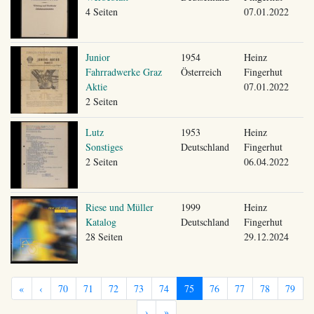
4 Seiten
07.01.2022
Junior
1954
Heinz
Fahrradwerke Graz
Österreich
Fingerhut
Aktie
07.01.2022
2 Seiten
Lutz
1953
Heinz
Sonstiges
Deutschland
Fingerhut
2 Seiten
06.04.2022
Riese und Müller
1999
Heinz
Katalog
Deutschland
Fingerhut
28 Seiten
29.12.2024
«
‹
70
71
72
73
74
75
76
77
78
79
›
»