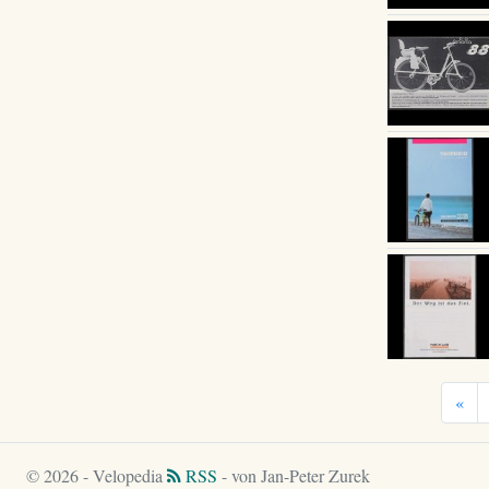
«
© 2026 - Velopedia
RSS
- von Jan-Peter Zurek