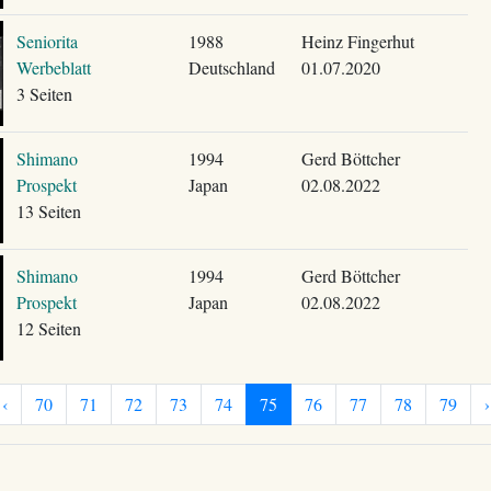
Seniorita
1988
Heinz Fingerhut
Werbeblatt
Deutschland
01.07.2020
3 Seiten
Shimano
1994
Gerd Böttcher
Prospekt
Japan
02.08.2022
13 Seiten
Shimano
1994
Gerd Böttcher
Prospekt
Japan
02.08.2022
12 Seiten
‹
70
71
72
73
74
75
76
77
78
79
›