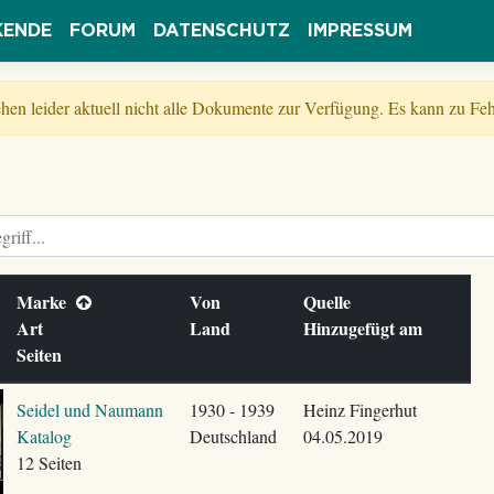
KENDE
FORUM
DATENSCHUTZ
IMPRESSUM
tehen leider aktuell nicht alle Dokumente zur Verfügung. Es kann zu 
Marke
Von
Quelle
Art
Land
Hinzugefügt am
Seiten
Seidel und Naumann
1930 - 1939
Heinz Fingerhut
Katalog
Deutschland
04.05.2019
12 Seiten