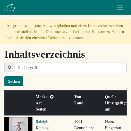
Aufgrund technischer Schwierigkeiten und eines Datenverlustes stehen
leider aktuell nicht alle Dokumente zur Verfügung. Es kann zu Fehlern
beim Aufrufen einzelner Dokumente kommen.
Inhaltsverzeichnis
Suchen
Marke
Von
Quelle
Art
Land
Hinzugefügt
Seiten
am
Raleigh
1991
Heinz
Katalog
Deutschland
Fingerhut