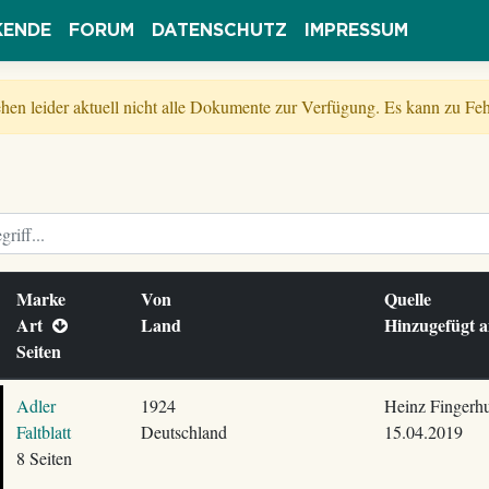
KENDE
FORUM
DATENSCHUTZ
IMPRESSUM
tehen leider aktuell nicht alle Dokumente zur Verfügung. Es kann zu 
Marke
Von
Quelle
Art
Land
Hinzugefügt
Seiten
Adler
1924
Heinz Fingerhu
Faltblatt
Deutschland
15.04.2019
8 Seiten