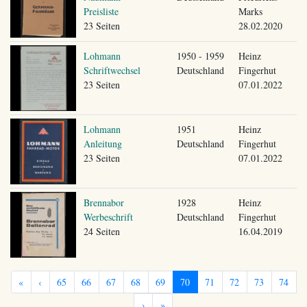
Preisliste
Marks
23 Seiten
28.02.2020
Lohmann
1950 - 1959
Heinz
Schriftwechsel
Deutschland
Fingerhut
23 Seiten
07.01.2022
Lohmann
1951
Heinz
Anleitung
Deutschland
Fingerhut
23 Seiten
07.01.2022
Brennabor
1928
Heinz
Werbeschrift
Deutschland
Fingerhut
24 Seiten
16.04.2019
«
‹
65
66
67
68
69
70
71
72
73
74
›
»