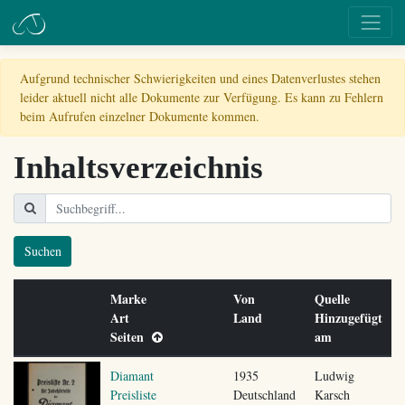
Aufgrund technischer Schwierigkeiten und eines Datenverlustes stehen
leider aktuell nicht alle Dokumente zur Verfügung. Es kann zu Fehlern
beim Aufrufen einzelner Dokumente kommen.
Inhaltsverzeichnis
Suchen
Marke
Von
Quelle
Art
Land
Hinzugefügt
Seiten
am
Diamant
1935
Ludwig
Preisliste
Deutschland
Karsch