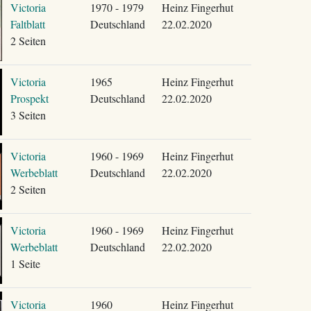
Victoria
1970 - 1979
Heinz Fingerhut
Faltblatt
Deutschland
22.02.2020
2 Seiten
Victoria
1965
Heinz Fingerhut
Prospekt
Deutschland
22.02.2020
3 Seiten
Victoria
1960 - 1969
Heinz Fingerhut
Werbeblatt
Deutschland
22.02.2020
2 Seiten
Victoria
1960 - 1969
Heinz Fingerhut
Werbeblatt
Deutschland
22.02.2020
1 Seite
Victoria
1960
Heinz Fingerhut