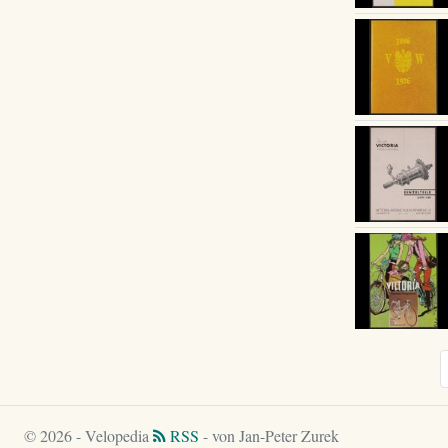
© 2026 - Velopedia
RSS
- von Jan-Peter Zurek