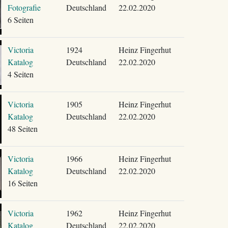
Fotografie
Deutschland
22.02.2020
6 Seiten
Victoria
1924
Heinz Fingerhut
Katalog
Deutschland
22.02.2020
4 Seiten
Victoria
1905
Heinz Fingerhut
Katalog
Deutschland
22.02.2020
48 Seiten
Victoria
1966
Heinz Fingerhut
Katalog
Deutschland
22.02.2020
16 Seiten
Victoria
1962
Heinz Fingerhut
Katalog
Deutschland
22.02.2020