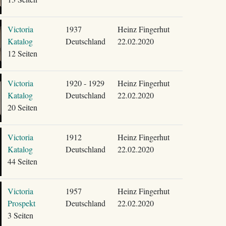
Victoria
1937
Heinz Fingerhut
Katalog
Deutschland
22.02.2020
12 Seiten
Victoria
1920 - 1929
Heinz Fingerhut
Katalog
Deutschland
22.02.2020
20 Seiten
Victoria
1912
Heinz Fingerhut
Katalog
Deutschland
22.02.2020
44 Seiten
Victoria
1957
Heinz Fingerhut
Prospekt
Deutschland
22.02.2020
3 Seiten