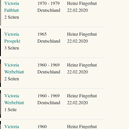
Victoria
1970 - 1979
Heinz Fingerhut
Faltblatt
Deutschland
22.02.2020
2 Seiten
Victoria
1965
Heinz Fingerhut
Prospekt
Deutschland
22.02.2020
3 Seiten
Victoria
1960 - 1969
Heinz Fingerhut
Werbeblatt
Deutschland
22.02.2020
2 Seiten
Victoria
1960 - 1969
Heinz Fingerhut
Werbeblatt
Deutschland
22.02.2020
1 Seite
Victoria
1960
Heinz Fingerhut