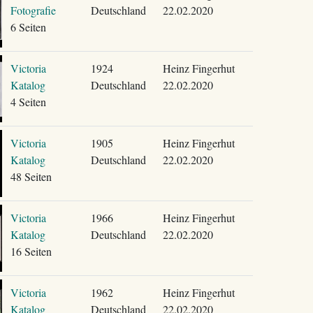
Fotografie
Deutschland
22.02.2020
6 Seiten
Victoria
1924
Heinz Fingerhut
Katalog
Deutschland
22.02.2020
4 Seiten
Victoria
1905
Heinz Fingerhut
Katalog
Deutschland
22.02.2020
48 Seiten
Victoria
1966
Heinz Fingerhut
Katalog
Deutschland
22.02.2020
16 Seiten
Victoria
1962
Heinz Fingerhut
Katalog
Deutschland
22.02.2020