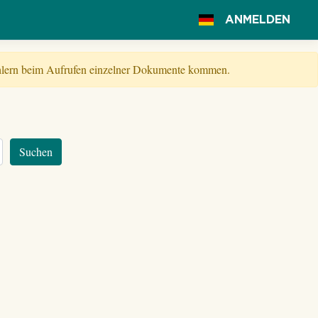
ANMELDEN
Fehlern beim Aufrufen einzelner Dokumente kommen.
Suchen