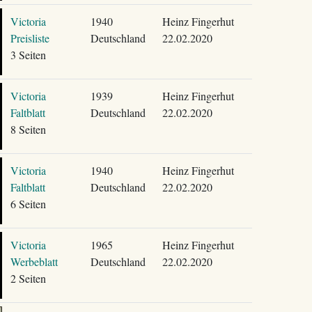
Victoria
1940
Heinz Fingerhut
Preisliste
Deutschland
22.02.2020
3 Seiten
Victoria
1939
Heinz Fingerhut
Faltblatt
Deutschland
22.02.2020
8 Seiten
Victoria
1940
Heinz Fingerhut
Faltblatt
Deutschland
22.02.2020
6 Seiten
Victoria
1965
Heinz Fingerhut
Werbeblatt
Deutschland
22.02.2020
2 Seiten