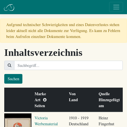
Aufgrund technischer Schwierigkeiten und eines Datenverlustes stehen
leider aktuell nicht alle Dokumente zur Verfügung. Es kann zu Fehlern
beim Aufrufen einzelner Dokumente kommen.
Inhaltsverzeichnis
Suchen
Marke
Von
Quelle
Art
Land
Hinzugefügt
Seiten
am
Victoria
1910 - 1919
Heinz
Werbematerial
Deutschland
Fingerhut