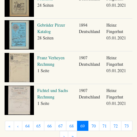
24 Seiten
03.01.2021
Gebrüder Pirzer
1894
Heinz
Katalog
Deutschland
Fingerhut
28 Seiten
03.01.2021
Franz Verheyen
1907
Heinz
Rechnung
Deutschland
Fingerhut
1 Seite
03.01.2021
Fichtel und Sachs
1907
Heinz
Rechnung
Deutschland
Fingerhut
1 Seite
03.01.2021
«
‹
64
65
66
67
68
69
70
71
72
73
›
»