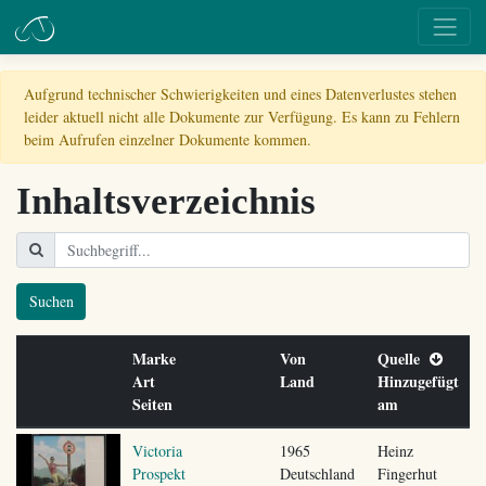
Aufgrund technischer Schwierigkeiten und eines Datenverlustes stehen
leider aktuell nicht alle Dokumente zur Verfügung. Es kann zu Fehlern
beim Aufrufen einzelner Dokumente kommen.
Inhaltsverzeichnis
Suchen
Marke
Von
Quelle
Art
Land
Hinzugefügt
Seiten
am
Victoria
1965
Heinz
Prospekt
Deutschland
Fingerhut