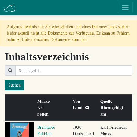
Aufgrund technischer Schwierigkeiten und eines Datenverlustes stehen
leider aktuell nicht alle Dokumente zur Verfügung. Es kann zu Fehlern
beim Aufrufen einzelner Dokumente kommen.
Inhaltsverzeichnis
Suchen
Marke
Von
Quelle
Art
Land
Hinzugefügt
Seiten
am
Brennabor
1930
Karl-Friedrichs
Faltblatt
Deutschland
Marks