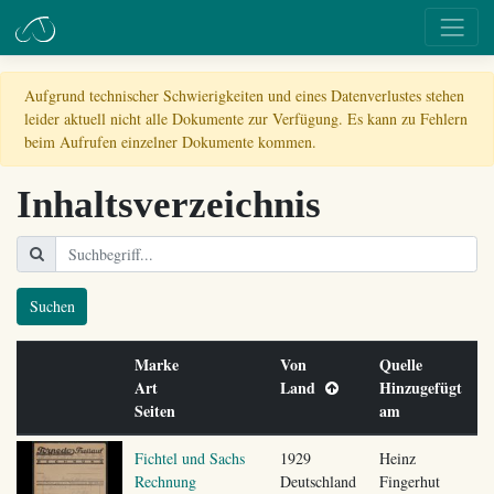
Aufgrund technischer Schwierigkeiten und eines Datenverlustes stehen
leider aktuell nicht alle Dokumente zur Verfügung. Es kann zu Fehlern
beim Aufrufen einzelner Dokumente kommen.
Inhaltsverzeichnis
Suchen
Marke
Von
Quelle
Art
Land
Hinzugefügt
Seiten
am
Fichtel und Sachs
1929
Heinz
Rechnung
Deutschland
Fingerhut