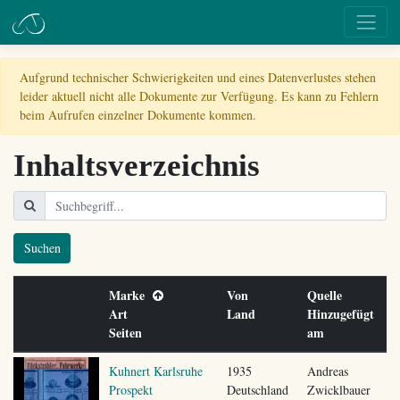
Aufgrund technischer Schwierigkeiten und eines Datenverlustes stehen
leider aktuell nicht alle Dokumente zur Verfügung. Es kann zu Fehlern
beim Aufrufen einzelner Dokumente kommen.
Inhaltsverzeichnis
Suchen
Marke
Von
Quelle
Art
Land
Hinzugefügt
Seiten
am
Kuhnert Karlsruhe
1935
Andreas
Prospekt
Deutschland
Zwicklbauer