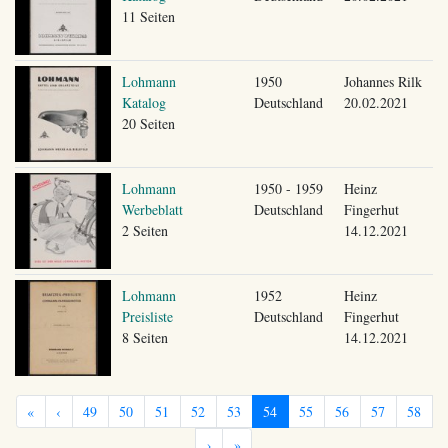
11 Seiten
Lohmann
1950
Johannes Rilk
Katalog
Deutschland
20.02.2021
20 Seiten
Lohmann
1950 - 1959
Heinz
Werbeblatt
Deutschland
Fingerhut
2 Seiten
14.12.2021
Lohmann
1952
Heinz
Preisliste
Deutschland
Fingerhut
8 Seiten
14.12.2021
«
‹
49
50
51
52
53
54
55
56
57
58
›
»