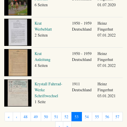
6 Seiten
01.07.2020
Krat
1950 - 1959
Heinz
Werbeblatt
Deutschland
Fingerhut
2 Seiten
07.01.2022
Krat
1950 - 1959
Heinz
Anleitung
Deutschland
Fingerhut
4 Seiten
07.01.2022
Krystall Fahrrad-
1911
Heinz
Werke
Deutschland
Fingerhut
Schriftwechsel
03.01.2021
1 Seite
«
‹
48
49
50
51
52
53
54
55
56
57
›
»