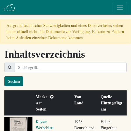
Aufgrund technischer Schwierigkeiten und eines Datenverlustes stehen
leider aktuell nicht alle Dokumente zur Verfügung. Es kann zu Fehlern
beim Aufrufen einzelner Dokumente kommen.
Inhaltsverzeichnis
Suchen
Marke
Von
Quelle
Art
Land
Hinzugefügt
Seiten
am
Kayser
1928
Heinz
Werbeblatt
Deutschland
Fingerhut