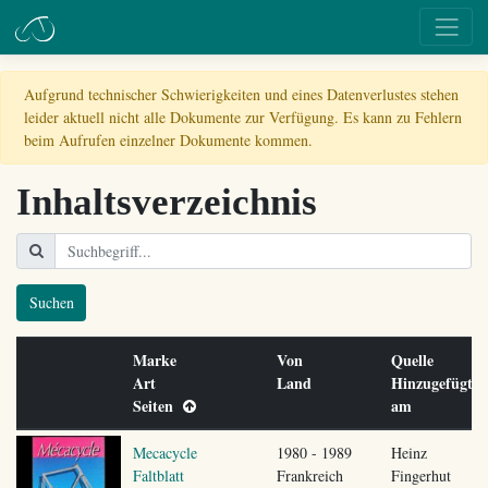
Aufgrund technischer Schwierigkeiten und eines Datenverlustes stehen
leider aktuell nicht alle Dokumente zur Verfügung. Es kann zu Fehlern
beim Aufrufen einzelner Dokumente kommen.
Inhaltsverzeichnis
Suchen
Marke
Von
Quelle
Art
Land
Hinzugefügt
Seiten
am
Mecacycle
1980 - 1989
Heinz
Faltblatt
Frankreich
Fingerhut