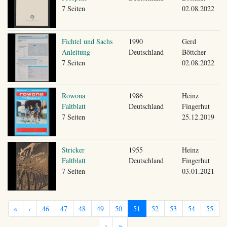
7 Seiten
02.08.2022
Fichtel und Sachs
1990
Gerd
Anleitung
Deutschland
Böttcher
7 Seiten
02.08.2022
Rowona
1986
Heinz
Faltblatt
Deutschland
Fingerhut
7 Seiten
25.12.2019
Stricker
1955
Heinz
Faltblatt
Deutschland
Fingerhut
7 Seiten
03.01.2021
«
‹
46
47
48
49
50
51
52
53
54
55
›
»