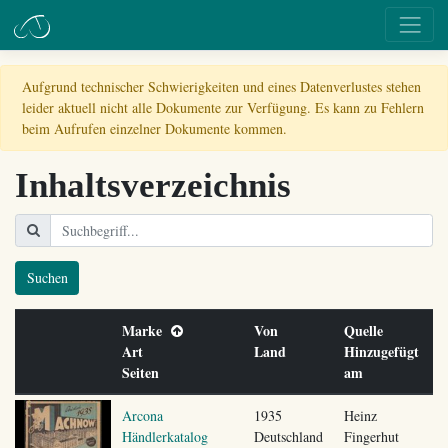
Aufgrund technischer Schwierigkeiten und eines Datenverlustes stehen
leider aktuell nicht alle Dokumente zur Verfügung. Es kann zu Fehlern
beim Aufrufen einzelner Dokumente kommen.
Inhaltsverzeichnis
Suchen
Marke
Von
Quelle
Art
Land
Hinzugefügt
Seiten
am
Arcona
1935
Heinz
Händlerkatalog
Deutschland
Fingerhut