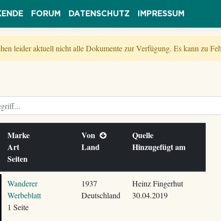
KENDE
FORUM
DATENSCHUTZ
IMPRESSUM
tehen leider aktuell nicht alle Dokumente zur Verfügung. Es kann zu 
Marke
Von
Quelle
Art
Land
Hinzugefügt am
Seiten
Wanderer
1937
Heinz Fingerhut
Werbeblatt
Deutschland
30.04.2019
1 Seite