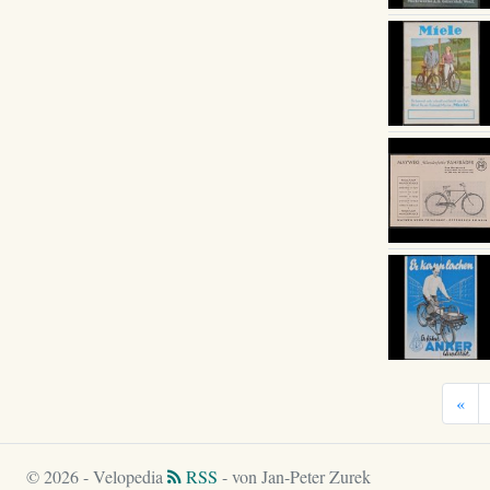
«
© 2026 - Velopedia
RSS
- von Jan-Peter Zurek