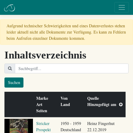
Aufgrund technischer Schwierigkeiten und eines Datenverlustes stehen
leider aktuell nicht alle Dokumente zur Verfügung. Es kann zu Fehlern
beim Aufrufen einzelner Dokumente kommen.
Inhaltsverzeichnis
Suchen
Marke
Von
Quelle
Art
Land
Hinzugefügt am
Seiten
Stricker
1950 - 1959
Heinz Fingerhut
Prospekt
Deutschland
22.12.2019