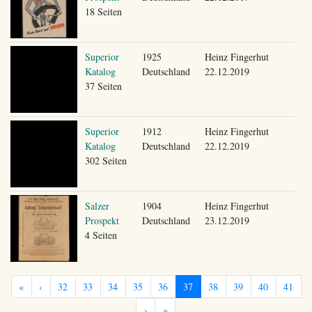
18 Seiten
Superior
1925
Heinz Fingerhut
Katalog
Deutschland
22.12.2019
37 Seiten
Superior
1912
Heinz Fingerhut
Katalog
Deutschland
22.12.2019
302 Seiten
Salzer
1904
Heinz Fingerhut
Prospekt
Deutschland
23.12.2019
4 Seiten
«
‹
32
33
34
35
36
37
38
39
40
41
›
»