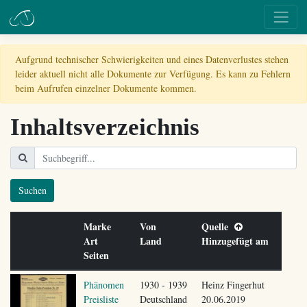
Aufgrund technischer Schwierigkeiten und eines Datenverlustes stehen
leider aktuell nicht alle Dokumente zur Verfügung. Es kann zu Fehlern
beim Aufrufen einzelner Dokumente kommen.
Inhaltsverzeichnis
Suchen
Marke
Von
Quelle
Art
Land
Hinzugefügt am
Seiten
Phänomen
1930 - 1939
Heinz Fingerhut
Preisliste
Deutschland
20.06.2019