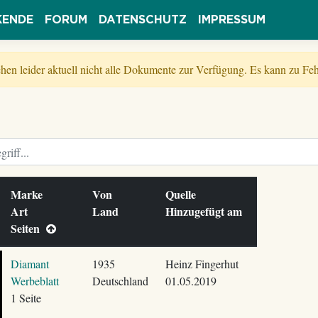
KENDE
FORUM
DATENSCHUTZ
IMPRESSUM
tehen leider aktuell nicht alle Dokumente zur Verfügung. Es kann zu 
Marke
Von
Quelle
Art
Land
Hinzugefügt am
Seiten
Diamant
1935
Heinz Fingerhut
Werbeblatt
Deutschland
01.05.2019
1 Seite