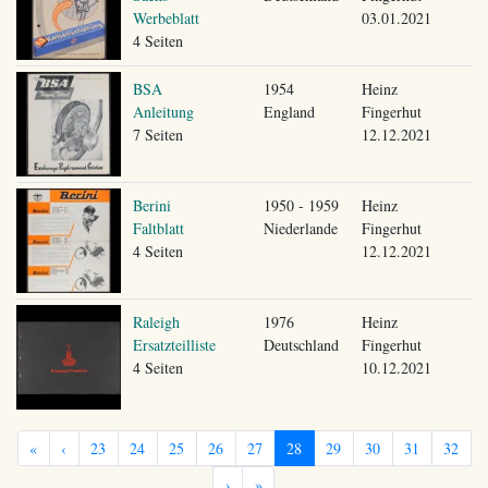
Werbeblatt
03.01.2021
4 Seiten
BSA
1954
Heinz
Anleitung
England
Fingerhut
7 Seiten
12.12.2021
Berini
1950 - 1959
Heinz
Faltblatt
Niederlande
Fingerhut
4 Seiten
12.12.2021
Raleigh
1976
Heinz
Ersatzteilliste
Deutschland
Fingerhut
4 Seiten
10.12.2021
«
‹
23
24
25
26
27
28
29
30
31
32
›
»