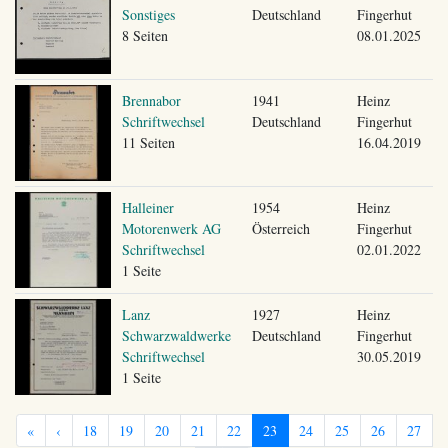
Sonstiges
Deutschland
Fingerhut
8 Seiten
08.01.2025
Brennabor
1941
Heinz
Schriftwechsel
Deutschland
Fingerhut
11 Seiten
16.04.2019
Halleiner
1954
Heinz
Motorenwerk AG
Österreich
Fingerhut
Schriftwechsel
02.01.2022
1 Seite
Lanz
1927
Heinz
Schwarzwaldwerke
Deutschland
Fingerhut
Schriftwechsel
30.05.2019
1 Seite
«
‹
18
19
20
21
22
23
24
25
26
27