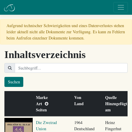
Aufgrund technischer Schwierigkeiten und eines Datenverlustes stehen
leider aktuell nicht alle Dokumente zur Verfügung. Es kann zu Fehlern
beim Aufrufen einzelner Dokumente kommen.
Inhaltsverzeichnis
Suchen
Marke
Von
Quelle
Art
Land
Hinzugefügt
Seiten
am
Die Zweirad
1964
Heinz
Union
Deutschland
Fingerhut