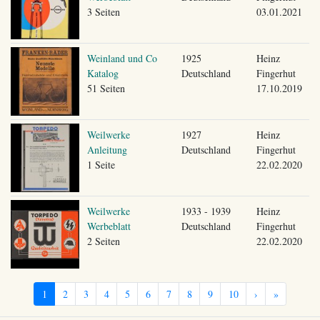
3 Seiten
03.01.2021
Weinland und Co
1925
Heinz
Katalog
Deutschland
Fingerhut
51 Seiten
17.10.2019
Weilwerke
1927
Heinz
Anleitung
Deutschland
Fingerhut
1 Seite
22.02.2020
Weilwerke
1933 - 1939
Heinz
Werbeblatt
Deutschland
Fingerhut
2 Seiten
22.02.2020
1
2
3
4
5
6
7
8
9
10
›
»