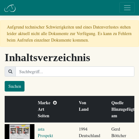
Aufgrund technischer Schwierigkeiten und eines Datenverlustes stehen
leider aktuell nicht alle Dokumente zur Verfügung. Es kann zu Fehlern
beim Aufrufen einzelner Dokumente kommen.
Inhaltsverzeichnis
Suchen
Marke
Von
Quelle
Art
Land
Hinzugefügt
Seiten
am
asta
1994
Gerd
Prospekt
Deutschland
Böttcher