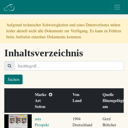
Aufgrund technischer Schwierigkeiten und eines Datenverlustes stehen
leider aktuell nicht alle Dokumente zur Verfügung. Es kann zu Fehlern
beim Aufrufen einzelner Dokumente kommen.
Inhaltsverzeichnis
Suchen
Marke
Von
Quelle
Art
Land
Hinzugefügt
Seiten
am
asta
1994
Gerd
Prospekt
Deutschland
Böttcher