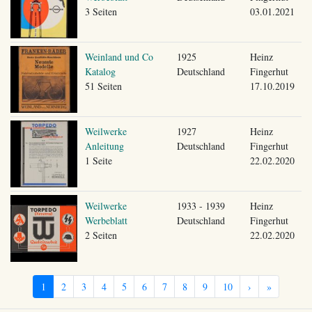
3 Seiten
03.01.2021
Weinland und Co
1925
Heinz
Katalog
Deutschland
Fingerhut
51 Seiten
17.10.2019
Weilwerke
1927
Heinz
Anleitung
Deutschland
Fingerhut
1 Seite
22.02.2020
Weilwerke
1933 - 1939
Heinz
Werbeblatt
Deutschland
Fingerhut
2 Seiten
22.02.2020
1
2
3
4
5
6
7
8
9
10
›
»