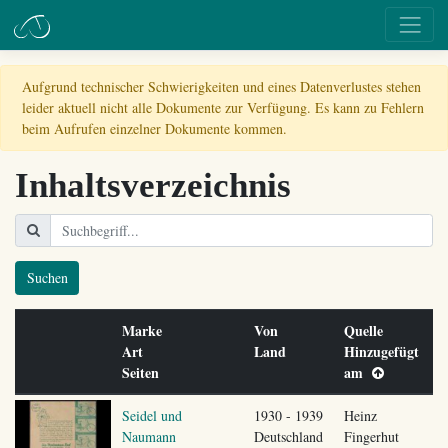
Aufgrund technischer Schwierigkeiten und eines Datenverlustes stehen
leider aktuell nicht alle Dokumente zur Verfügung. Es kann zu Fehlern
beim Aufrufen einzelner Dokumente kommen.
Inhaltsverzeichnis
Suchen
Marke
Von
Quelle
Art
Land
Hinzugefügt
Seiten
am
Seidel und
1930 - 1939
Heinz
Naumann
Deutschland
Fingerhut