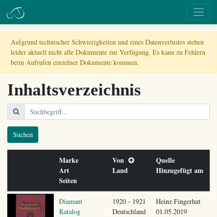
Aufgrund technischer Schwierigkeiten und eines Datenverlustes stehen
leider aktuell nicht alle Dokumente zur Verfügung. Es kann zu Fehlern
beim Aufrufen einzelner Dokumente kommen.
Inhaltsverzeichnis
Suchen
Marke
Von
Quelle
Art
Land
Hinzugefügt am
Seiten
Diamant
1920 - 1921
Heinz Fingerhut
Katalog
Deutschland
01.05.2019