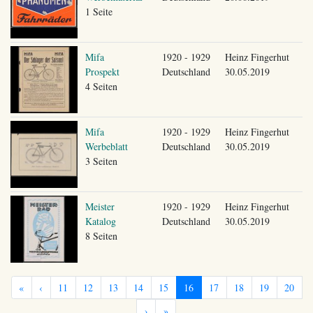
1 Seite
Mifa
1920 - 1929
Heinz Fingerhut
Prospekt
Deutschland
30.05.2019
4 Seiten
Mifa
1920 - 1929
Heinz Fingerhut
Werbeblatt
Deutschland
30.05.2019
3 Seiten
Meister
1920 - 1929
Heinz Fingerhut
Katalog
Deutschland
30.05.2019
8 Seiten
«
‹
11
12
13
14
15
16
17
18
19
20
›
»