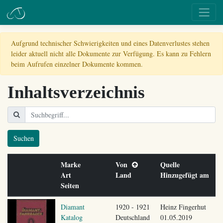
Aufgrund technischer Schwierigkeiten und eines Datenverlustes stehen
leider aktuell nicht alle Dokumente zur Verfügung. Es kann zu Fehlern
beim Aufrufen einzelner Dokumente kommen.
Inhaltsverzeichnis
Suchen
Marke
Von
Quelle
Art
Land
Hinzugefügt am
Seiten
Diamant
1920 - 1921
Heinz Fingerhut
Katalog
Deutschland
01.05.2019