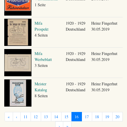
1 Seite
Mifa
1920 - 1929
Heinz Fingerhut
Prospekt
Deutschland
30.05.2019
4 Seiten
Mifa
1920 - 1929
Heinz Fingerhut
Werbeblatt
Deutschland
30.05.2019
3 Seiten
Meister
1920 - 1929
Heinz Fingerhut
Katalog
Deutschland
30.05.2019
8 Seiten
«
‹
11
12
13
14
15
16
17
18
19
20
›
»