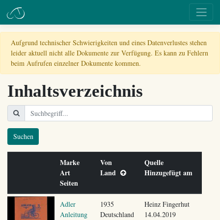
Aufgrund technischer Schwierigkeiten und eines Datenverlustes stehen
leider aktuell nicht alle Dokumente zur Verfügung. Es kann zu Fehlern
beim Aufrufen einzelner Dokumente kommen.
Inhaltsverzeichnis
Suchen
Marke
Von
Quelle
Art
Land
Hinzugefügt am
Seiten
Adler
1935
Heinz Fingerhut
Anleitung
Deutschland
14.04.2019