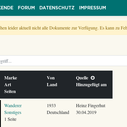
KENDE
FORUM
DATENSCHUTZ
IMPRESSUM
tehen leider aktuell nicht alle Dokumente zur Verfügung. Es kann zu 
Marke
Von
Quelle
Art
Land
Hinzugefügt am
Seiten
Wanderer
1933
Heinz Fingerhut
Sonstiges
Deutschland
30.04.2019
1 Seite