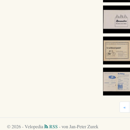
«
© 2026 - Velopedia
RSS
- von Jan-Peter Zurek