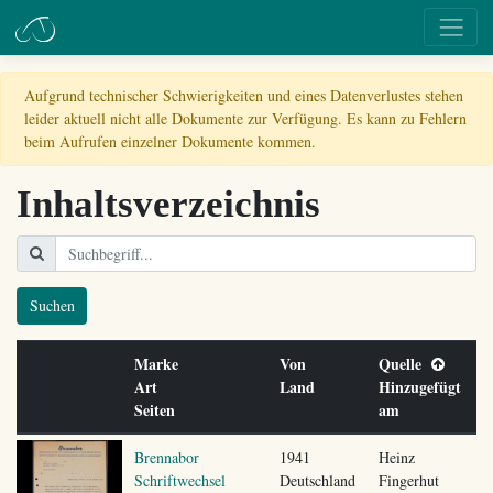
Aufgrund technischer Schwierigkeiten und eines Datenverlustes stehen
leider aktuell nicht alle Dokumente zur Verfügung. Es kann zu Fehlern
beim Aufrufen einzelner Dokumente kommen.
Inhaltsverzeichnis
Suchen
Marke
Von
Quelle
Art
Land
Hinzugefügt
Seiten
am
Brennabor
1941
Heinz
Schriftwechsel
Deutschland
Fingerhut