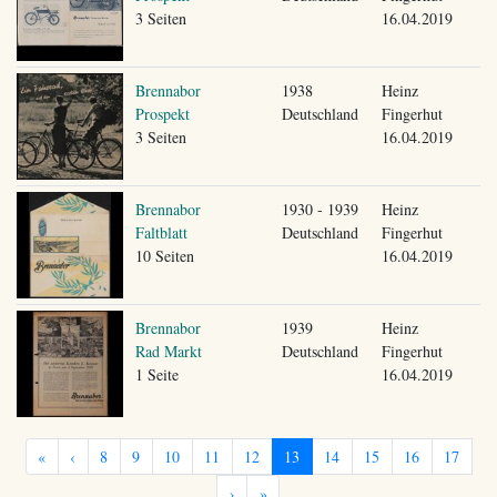
3 Seiten
16.04.2019
Brennabor
1938
Heinz
Prospekt
Deutschland
Fingerhut
3 Seiten
16.04.2019
Brennabor
1930 - 1939
Heinz
Faltblatt
Deutschland
Fingerhut
10 Seiten
16.04.2019
Brennabor
1939
Heinz
Rad Markt
Deutschland
Fingerhut
1 Seite
16.04.2019
«
‹
8
9
10
11
12
13
14
15
16
17
›
»