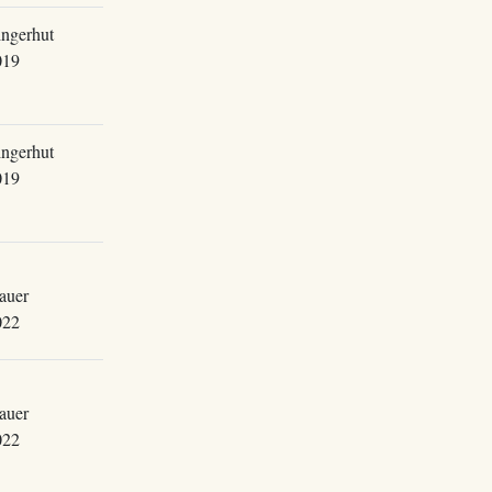
ingerhut
019
ingerhut
019
auer
022
auer
022