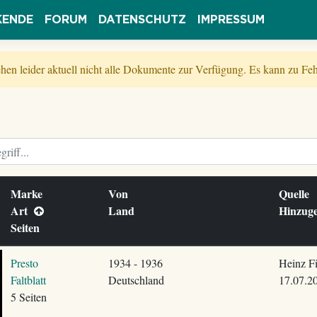
KENDE
FORUM
DATENSCHUTZ
IMPRESSUM
tehen leider aktuell nicht alle Dokumente zur Verfügung. Es kann zu 
Marke
Von
Quelle
Art
Land
Hinzug
Seiten
Presto
1934 - 1936
Heinz F
Faltblatt
Deutschland
17.07.2
5 Seiten