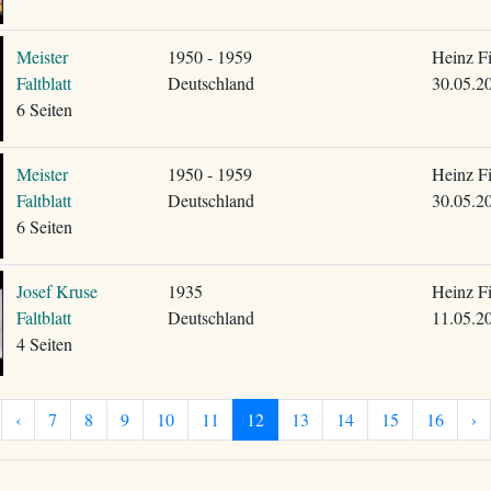
Meister
1950 - 1959
Heinz F
Faltblatt
Deutschland
30.05.2
6 Seiten
Meister
1950 - 1959
Heinz F
Faltblatt
Deutschland
30.05.2
6 Seiten
Josef Kruse
1935
Heinz F
Faltblatt
Deutschland
11.05.2
4 Seiten
‹
7
8
9
10
11
12
13
14
15
16
›