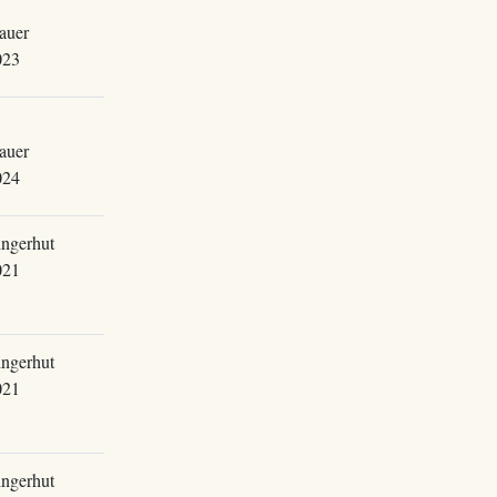
auer
023
auer
024
ingerhut
021
ingerhut
021
ingerhut