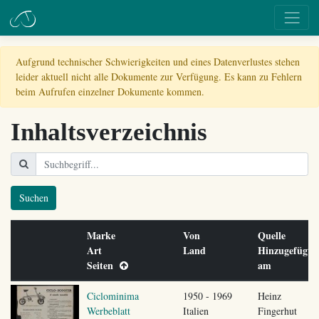
Aufgrund technischer Schwierigkeiten und eines Datenverlustes stehen
leider aktuell nicht alle Dokumente zur Verfügung. Es kann zu Fehlern
beim Aufrufen einzelner Dokumente kommen.
Inhaltsverzeichnis
Suchen
Marke
Von
Quelle
Art
Land
Hinzugefügt
Seiten
am
Ciclominima
1950 - 1969
Heinz
Werbeblatt
Italien
Fingerhut