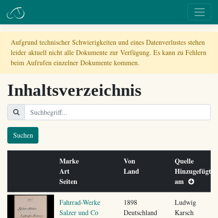
Aufgrund technischer Schwierigkeiten und eines Datenverlustes stehen
leider aktuell nicht alle Dokumente zur Verfügung. Es kann zu Fehlern
beim Aufrufen einzelner Dokumente kommen.
Inhaltsverzeichnis
Suchen
Marke
Von
Quelle
Art
Land
Hinzugefügt
Seiten
am
Fahrrad-Werke
1898
Ludwig
Salzer und Co
Deutschland
Karsch