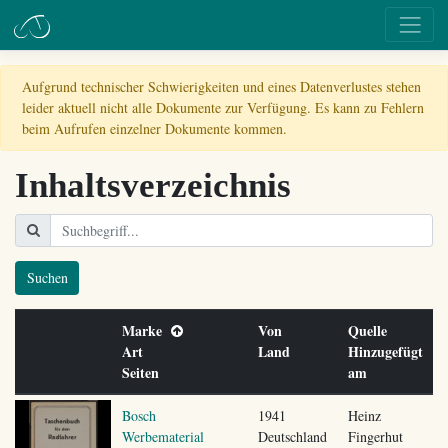
Aufgrund technischer Schwierigkeiten und eines Datenverlustes stehen
leider aktuell nicht alle Dokumente zur Verfügung. Es kann zu Fehlern
beim Aufrufen einzelner Dokumente kommen.
Inhaltsverzeichnis
Suchen
Marke
Von
Quelle
Art
Land
Hinzugefügt
Seiten
am
Bosch
1941
Heinz
Werbematerial
Deutschland
Fingerhut