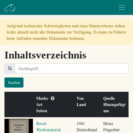
Aufgrund technischer Schwierigkeiten und eines Datenverlustes stehen
leider aktuell nicht alle Dokumente zur Verfügung. Es kann zu Fehlern
beim Aufrufen einzelner Dokumente kommen.
Inhaltsverzeichnis
Suchen
Marke
Von
Quelle
Art
Land
Hinzugefügt
Seiten
am
Bosch
1941
Heinz
Werbematerial
Deutschland
Fingerhut