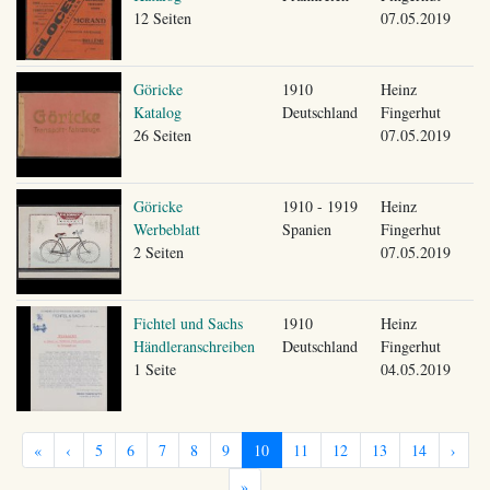
12 Seiten
07.05.2019
Göricke
1910
Heinz
Katalog
Deutschland
Fingerhut
26 Seiten
07.05.2019
Göricke
1910 - 1919
Heinz
Werbeblatt
Spanien
Fingerhut
2 Seiten
07.05.2019
Fichtel und Sachs
1910
Heinz
Händleranschreiben
Deutschland
Fingerhut
1 Seite
04.05.2019
«
‹
5
6
7
8
9
10
11
12
13
14
›
»