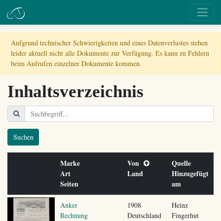
Aufgrund technischer Schwierigkeiten und eines Datenverlustes stehen
leider aktuell nicht alle Dokumente zur Verfügung. Es kann zu Fehlern
beim Aufrufen einzelner Dokumente kommen.
Inhaltsverzeichnis
Suchen
Marke
Von
Quelle
Art
Land
Hinzugefügt
Seiten
am
Anker
1908
Heinz
Rechnung
Deutschland
Fingerhut