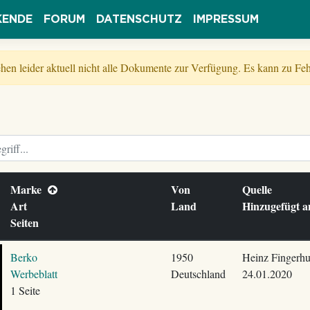
KENDE
FORUM
DATENSCHUTZ
IMPRESSUM
tehen leider aktuell nicht alle Dokumente zur Verfügung. Es kann zu 
Marke
Von
Quelle
Art
Land
Hinzugefügt
Seiten
Berko
1950
Heinz Fingerhu
Werbeblatt
Deutschland
24.01.2020
1 Seite