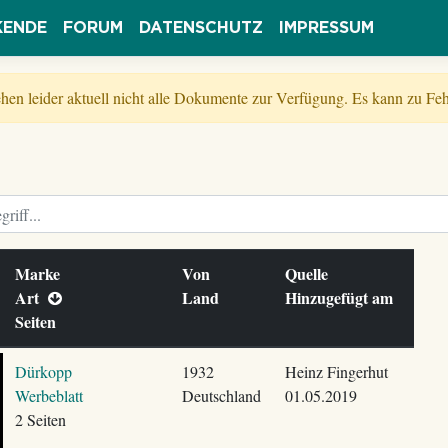
KENDE
FORUM
DATENSCHUTZ
IMPRESSUM
tehen leider aktuell nicht alle Dokumente zur Verfügung. Es kann zu 
Marke
Von
Quelle
Art
Land
Hinzugefügt am
Seiten
Dürkopp
1932
Heinz Fingerhut
Werbeblatt
Deutschland
01.05.2019
2 Seiten