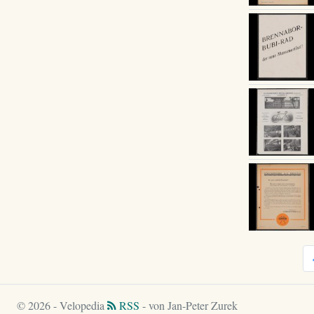
© 2026 - Velopedia
RSS
- von Jan-Peter Zurek