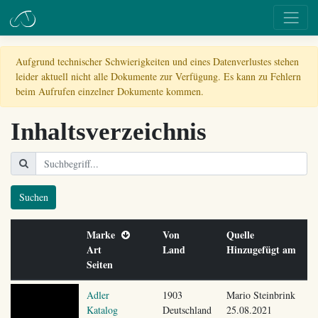
Aufgrund technischer Schwierigkeiten und eines Datenverlustes stehen
leider aktuell nicht alle Dokumente zur Verfügung. Es kann zu Fehlern
beim Aufrufen einzelner Dokumente kommen.
Inhaltsverzeichnis
Suchen
Marke
Von
Quelle
Art
Land
Hinzugefügt am
Seiten
Adler
1903
Mario Steinbrink
Katalog
Deutschland
25.08.2021