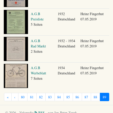
A.G.B
1932
Heinz Fingerhut
Preisliste
Deutschland
07.05.2019
5 Seiten
A.G.B
1932 - 1934
Heinz Fingerhut
Rad Markt
Deutschland
07.05.2019
2 Seiten
A.G.B
1934
Heinz Fingerhut
Werbeblatt
Deutschland
07.05.2019
7 Seiten
«
‹
80
81
82
83
84
85
86
87
88
89
© 2026 - Velopedia
RSS
- von Jan-Peter Zurek