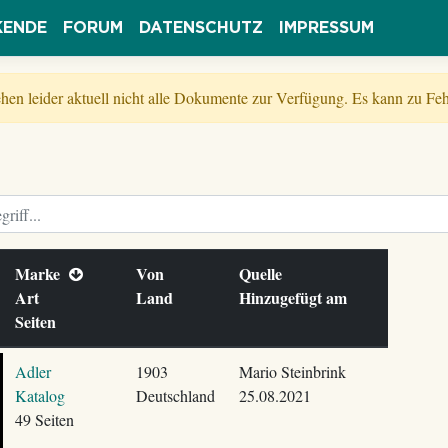
KENDE
FORUM
DATENSCHUTZ
IMPRESSUM
tehen leider aktuell nicht alle Dokumente zur Verfügung. Es kann zu 
Marke
Von
Quelle
Art
Land
Hinzugefügt am
Seiten
Adler
1903
Mario Steinbrink
Katalog
Deutschland
25.08.2021
49 Seiten