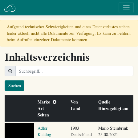
Aufgrund technischer Schwierigkeiten und eines Datenverlustes stehen
leider aktuell nicht alle Dokumente zur Verfügung. Es kann zu Fehlern
beim Aufrufen einzelner Dokumente kommen.
Inhaltsverzeichnis
Suchen
Marke
Von
Quelle
Art
Land
Hinzugefügt am
Seiten
Adler
1903
Mario Steinbrink
Katalog
Deutschland
25.08.2021