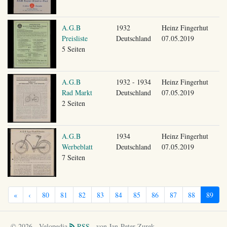
A.G.B
1932
Heinz Fingerhut
Preisliste
Deutschland
07.05.2019
5 Seiten
A.G.B
1932 - 1934
Heinz Fingerhut
Rad Markt
Deutschland
07.05.2019
2 Seiten
A.G.B
1934
Heinz Fingerhut
Werbeblatt
Deutschland
07.05.2019
7 Seiten
«
‹
80
81
82
83
84
85
86
87
88
89
© 2026 - Velopedia
RSS
- von Jan-Peter Zurek