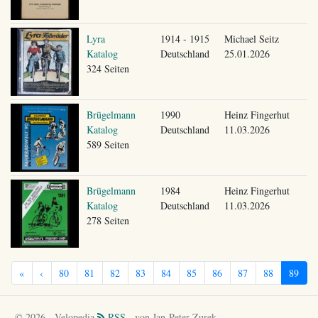
Lyra
1914 - 1915
Michael Seitz
Katalog
Deutschland
25.01.2026
324 Seiten
Brügelmann
1990
Heinz Fingerhut
Katalog
Deutschland
11.03.2026
589 Seiten
Brügelmann
1984
Heinz Fingerhut
Katalog
Deutschland
11.03.2026
278 Seiten
«
‹
80
81
82
83
84
85
86
87
88
89
© 2026 - Velopedia
RSS
- von Jan-Peter Zurek