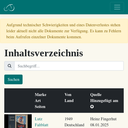
Aufgrund technischer Schwierigkeiten und eines Datenverlustes stehen
leider aktuell nicht alle Dokumente zur Verfügung. Es kann zu Fehlern
beim Aufrufen einzelner Dokumente kommen.
Inhaltsverzeichnis
Suchen
Marke
Von
Quelle
Art
Land
Hinzugefügt am
Seiten
Lutz
1949
Heinz Fingerhut
Faltblatt
Deutschland
08.01.2025