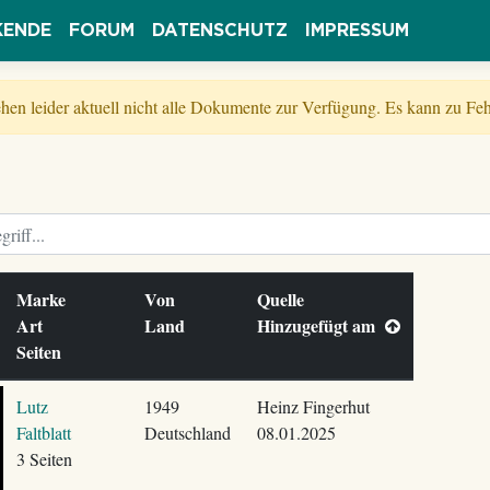
KENDE
FORUM
DATENSCHUTZ
IMPRESSUM
tehen leider aktuell nicht alle Dokumente zur Verfügung. Es kann zu 
Marke
Von
Quelle
Art
Land
Hinzugefügt am
Seiten
Lutz
1949
Heinz Fingerhut
Faltblatt
Deutschland
08.01.2025
3 Seiten