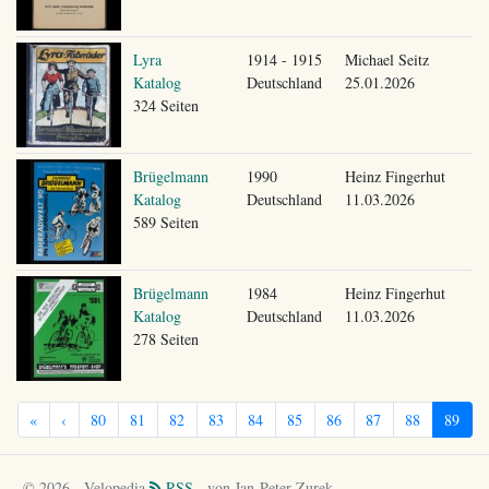
Lyra
1914 - 1915
Michael Seitz
Katalog
Deutschland
25.01.2026
324 Seiten
Brügelmann
1990
Heinz Fingerhut
Katalog
Deutschland
11.03.2026
589 Seiten
Brügelmann
1984
Heinz Fingerhut
Katalog
Deutschland
11.03.2026
278 Seiten
«
‹
80
81
82
83
84
85
86
87
88
89
© 2026 - Velopedia
RSS
- von Jan-Peter Zurek