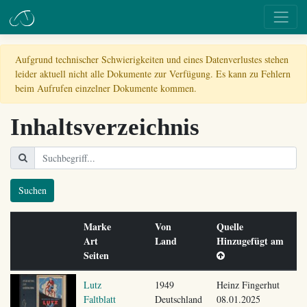
Aufgrund technischer Schwierigkeiten und eines Datenverlustes stehen
leider aktuell nicht alle Dokumente zur Verfügung. Es kann zu Fehlern
beim Aufrufen einzelner Dokumente kommen.
Inhaltsverzeichnis
Suchen
Marke
Von
Quelle
Art
Land
Hinzugefügt am
Seiten
Lutz
1949
Heinz Fingerhut
Faltblatt
Deutschland
08.01.2025