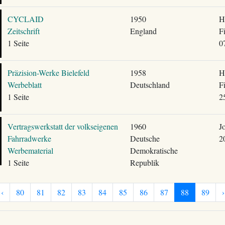
CYCLAID
1950
H
Zeitschrift
England
F
1 Seite
0
Präzision-Werke Bielefeld
1958
H
Werbeblatt
Deutschland
F
1 Seite
2
Vertragswerkstatt der volkseigenen
1960
J
Fahrradwerke
Deutsche
2
Werbematerial
Demokratische
1 Seite
Republik
‹
80
81
82
83
84
85
86
87
88
89
›