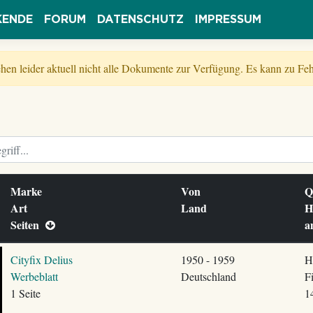
KENDE
FORUM
DATENSCHUTZ
IMPRESSUM
tehen leider aktuell nicht alle Dokumente zur Verfügung. Es kann zu 
Marke
Von
Q
Art
Land
H
Seiten
Cityfix Delius
1950 - 1959
H
Werbeblatt
Deutschland
F
1 Seite
1