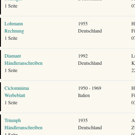
1 Seite
0
Lohmann
1955
H
Rechnung
Deutschland
F
1 Seite
0
Diamant
1992
L
Händleranschreiben
Deutschland
K
1 Seite
2
Ciclominima
1950 - 1969
H
Werbeblatt
Italien
F
1 Seite
0
Triumph
1935
A
Händleranschreiben
Deutschland
Z
1 Seite
0