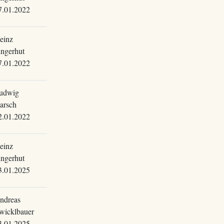
7.01.2022
einz
ingerhut
7.01.2022
udwig
arsch
2.01.2022
einz
ingerhut
3.01.2025
ndreas
wicklbauer
3.01.2025