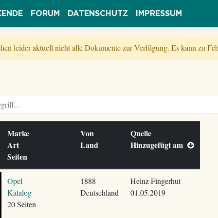
KENDE
FORUM
DATENSCHUTZ
IMPRESSUM
tehen leider aktuell nicht alle Dokumente zur Verfügung. Es kann zu 
Marke
Von
Quelle
Art
Land
Hinzugefügt am
Seiten
Opel
1888
Heinz Fingerhut
Katalog
Deutschland
01.05.2019
20 Seiten