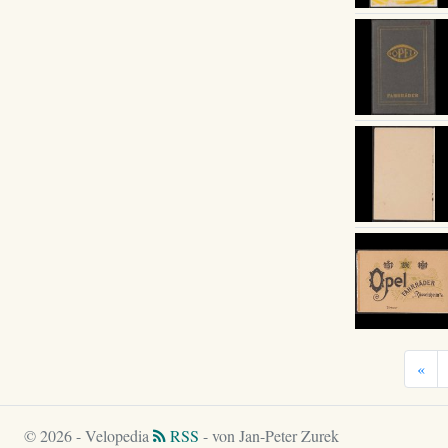
«
© 2026 - Velopedia
RSS
- von Jan-Peter Zurek