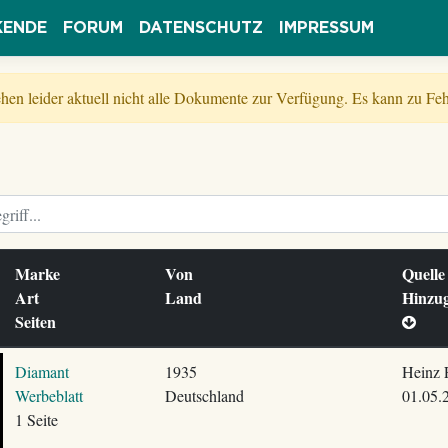
KENDE
FORUM
DATENSCHUTZ
IMPRESSUM
tehen leider aktuell nicht alle Dokumente zur Verfügung. Es kann zu 
Marke
Von
Quell
Art
Land
Hinzu
Seiten
Diamant
1935
Heinz 
Werbeblatt
Deutschland
01.05.
1 Seite