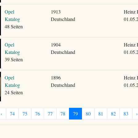
Opel
1913
Heinz 
Katalog
Deutschland
01.05.
48 Seiten
Opel
1904
Heinz 
Katalog
Deutschland
01.05.
39 Seiten
Opel
1896
Heinz 
Katalog
Deutschland
01.05.
24 Seiten
‹
74
75
76
77
78
79
80
81
82
83
›