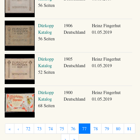
56 Seiten
Dürkopp
1906
Heinz Fingerhut
Katalog
Deutschland
01.05.2019
56 Seiten
Dürkopp
1905
Heinz Fingerhut
Katalog
Deutschland
01.05.2019
52 Seiten
Dürkopp
1900
Heinz Fingerhut
Katalog
Deutschland
01.05.2019
68 Seiten
«
‹
72
73
74
75
76
77
78
79
80
81
›
»