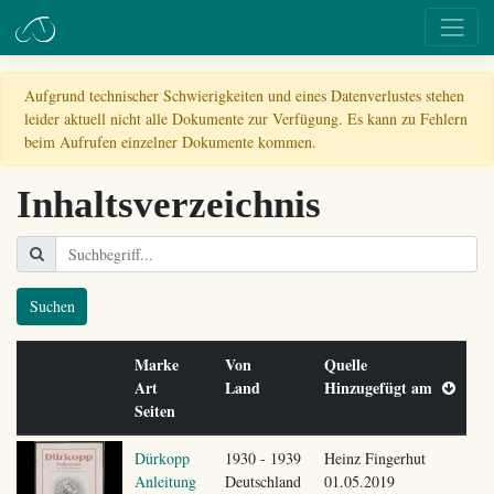
Aufgrund technischer Schwierigkeiten und eines Datenverlustes stehen
leider aktuell nicht alle Dokumente zur Verfügung. Es kann zu Fehlern
beim Aufrufen einzelner Dokumente kommen.
Inhaltsverzeichnis
Suchen
Marke
Von
Quelle
Art
Land
Hinzugefügt am
Seiten
Dürkopp
1930 - 1939
Heinz Fingerhut
Anleitung
Deutschland
01.05.2019