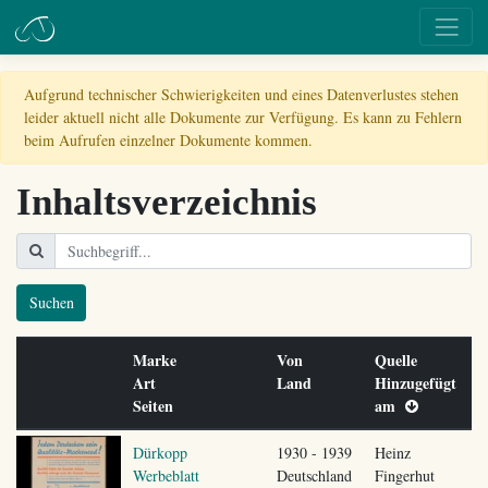
Aufgrund technischer Schwierigkeiten und eines Datenverlustes stehen
leider aktuell nicht alle Dokumente zur Verfügung. Es kann zu Fehlern
beim Aufrufen einzelner Dokumente kommen.
Inhaltsverzeichnis
Suchen
Marke
Von
Quelle
Art
Land
Hinzugefügt
Seiten
am
Dürkopp
1930 - 1939
Heinz
Werbeblatt
Deutschland
Fingerhut