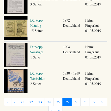
3 Seiten
01.05.2019
Dürkopp
1892
Heinz
Katalog
Deutschland
Fingerhut
15 Seiten
01.05.2019
Dürkopp
1904
Heinz
Sonstiges
Deutschland
Fingerhut
1 Seite
01.05.2019
Dürkopp
1930 - 1939
Heinz
Werbeblatt
Deutschland
Fingerhut
2 Seiten
01.05.2019
«
‹
71
72
73
74
75
76
77
78
79
80
›
»