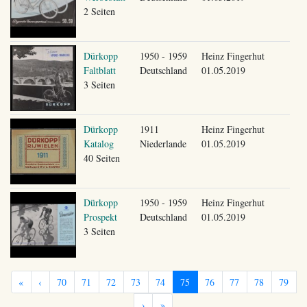
2 Seiten
Dürkopp
1950 - 1959
Heinz Fingerhut
Faltblatt
Deutschland
01.05.2019
3 Seiten
Dürkopp
1911
Heinz Fingerhut
Katalog
Niederlande
01.05.2019
40 Seiten
Dürkopp
1950 - 1959
Heinz Fingerhut
Prospekt
Deutschland
01.05.2019
3 Seiten
«
‹
70
71
72
73
74
75
76
77
78
79
›
»