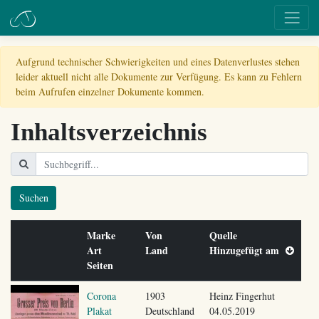
Aufgrund technischer Schwierigkeiten und eines Datenverlustes stehen
leider aktuell nicht alle Dokumente zur Verfügung. Es kann zu Fehlern
beim Aufrufen einzelner Dokumente kommen.
Inhaltsverzeichnis
Suchen
Marke
Von
Quelle
Art
Land
Hinzugefügt am
Seiten
Corona
1903
Heinz Fingerhut
Plakat
Deutschland
04.05.2019